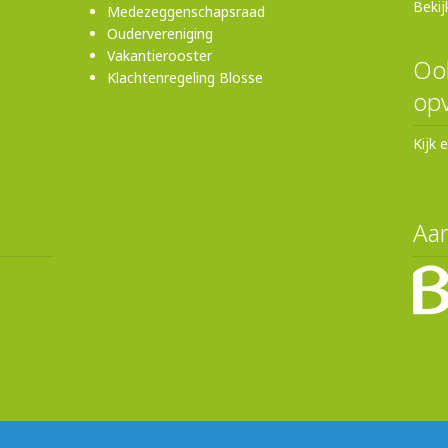
Bekij
Medezeggenschapsraad
Oudervereniging
Vakantierooster
Ook
Klachtenregeling Blosse
opv
Kijk 
Aan