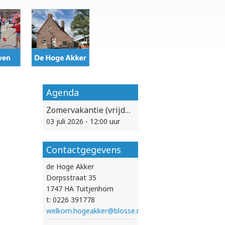
Agenda
Zomervakantie (vrijdag 3 juli vanaf 12:00 uur vrij)
03 juli 2026 - 12:00 uur
Contactgegevens
de Hoge Akker
Dorpsstraat 35
1747 HA Tuitjenhorn
t: 0226 391778
welkom.hogeakker@blosse.nl