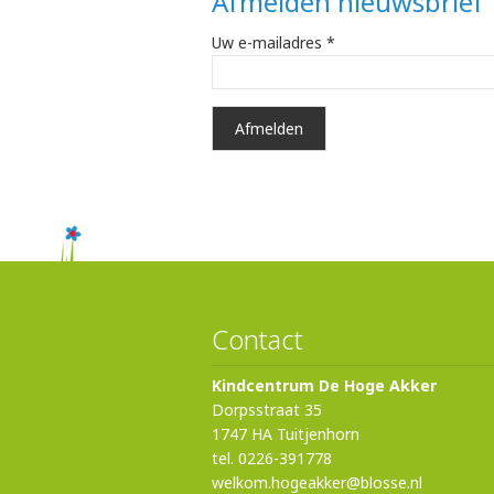
Afmelden nieuwsbrief
Uw e-mailadres *
Contact
Kindcentrum De Hoge Akker
Dorpsstraat 35
1747 HA Tuitjenhorn
tel. 0226-391778
welkom.hogeakker@blosse.nl