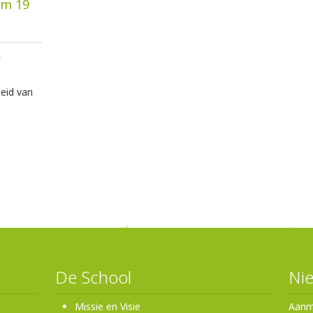
/m 19
r
eid van
De School
Nie
Missie en Visie
Aanm