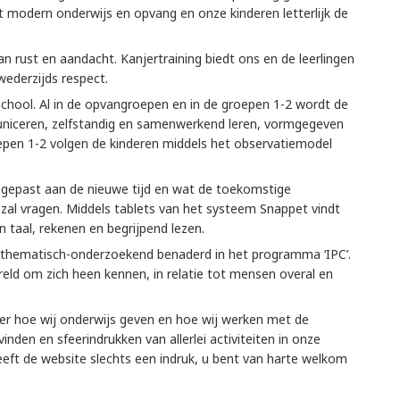
 modern onderwijs en opvang en onze kinderen letterlijk de
an rust en aandacht. Kanjertraining biedt ons en de leerlingen
wederzijds respect.
 school. Al in de opvangroepen en in de groepen 1-2 wordt de
uniceren, zelfstandig en samenwerkend leren, vormgegeven
oepen 1-2 volgen de kinderen middels het observatiemodel
ngepast aan de nieuwe tijd en wat de toekomstige
zal vragen. Middels tablets van het systeem Snappet vindt
 taal, rekenen en begrijpend lezen.
thematisch-onderzoekend benaderd in het programma ‘IPC’.
eld om zich heen kennen, in relatie tot mensen overal en
 over hoe wij onderwijs geven en hoe wij werken met de
vinden en sfeerindrukken van allerlei activiteiten in onze
eeft de website slechts een indruk, u bent van harte welkom