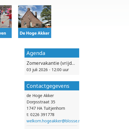
Agenda
Zomervakantie (vrijdag 3 juli vanaf 12:00 uur vrij)
03 juli 2026 - 12:00 uur
Contactgegevens
de Hoge Akker
Dorpsstraat 35
1747 HA Tuitjenhorn
t: 0226 391778
welkom.hogeakker@blosse.nl