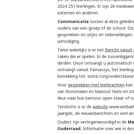
2024 251 leerlingen. Er zijn 26 medewe
externen en anderen.
Communicatie
tussen al deze geledin
ouders van een groep of de school. Deze
gesprekken en uitjes en ziekmeldingen. 
uitnodiging.
Twee wekelijks is er het
Bericht vanuit 
zaken die er spelen. In de tussenligge
derden. Deze ontvangt u automatisch v
ontvangt vanuit Parnassys, het leerling
betrekking tot extra zorg/ondersteunin
Voor g
esprekken met leerkrachten
kan 
van Roosmalen en Mariosé Huits en inte
deur naar hun kantoor open staat of na
Tenslotte is er de
website
www.sintbarb
jaargids, de nieuwsberichten en veel an
Ouders zijn vertegenwoordigd in de
Me
Ouderraad.
Informatie over wie in deze