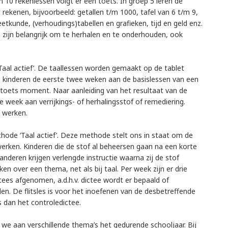
10 rekenlessen volgt er een toets. In groep 5 leren de
rekenen, bijvoorbeeld: getallen t/m 1000, tafel van 6 t/m 9,
tkunde, (verhoudings)tabellen en grafieken, tijd en geld enz.
 zijn belangrijk om te herhalen en te onderhouden, ook
al actief’. De taallessen worden gemaakt op de tablet
 kinderen de eerste twee weken aan de basislessen van een
toets moment. Naar aanleiding van het resultaat van de
 week aan verrijkings- of herhalingsstof of remediering.
au werken.
ode ‘Taal actief’. Deze methode stelt ons in staat om de
werken. Kinderen die de stof al beheersen gaan na een korte
anderen krijgen verlengde instructie waarna zij de stof
en over een thema, net als bij taal. Per week zijn er drie
ctees afgenomen, a.d.h.v. dictee wordt er bepaald of
n. De flitsles is voor het inoefenen van de desbetreffende
is dan het controledictee.
we aan verschillende thema’s het gedurende schooljaar. Bij