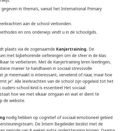
rwijs.
gegeven in thema’s, vanuit het International Primary
leerkrachten aan de school verbonden.
ethodes en ons onderwijs vindt u in de schoolgids.
ndt plaats via de zogenaamde
Kanjertraining.
De
essen met bijbehorende oefeningen om de sfeer in de klas
aar te verbeteren. Met de Kanjertraining leren leerlingen,
tieve manier te handhaven in sociaal stressvolle
 je meemaakt is interessant, vervelend of naar, maar hoe
mt je’’. Alle leerkrachten van de school zijn opgeleid tot het
 ouders-school-kind is essentieel Het sociaal
n staat hoe we met elkaar omgaan en wat er dient te
op de website.
ing
nodig hebben op cognitief of sociaal-emotioneel gebied
dersteuningsteam. De Intern Begeleider beslist met de
 een periode van 8 weken extra ondersteuning krijgen. Daarna