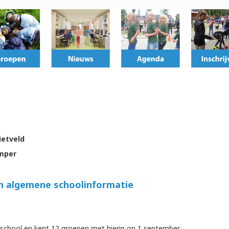
ietveld
emper
en algemene schoolinformatie
e school en kent 12 groepen met hierin op 1 september