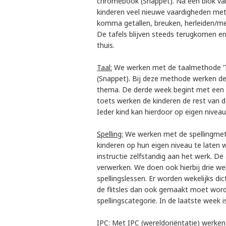
chromebook (Snappet). Na een blok van 
kinderen veel nieuwe vaardigheden met 
komma getallen, breuken, herleiden/mee
De tafels blijven steeds terugkomen en
thuis.
Taal:
We werken met de taalmethode ‘Ta
(Snappet). Bij deze methode werken de
thema. De derde week begint met een 
toets werken de kinderen de rest van de
Ieder kind kan hierdoor op eigen nive
Spelling:
We werken met de spellingmeth
kinderen op hun eigen niveau te laten 
instructie zelfstandig aan het werk. De 
verwerken. We doen ook hierbij drie wek
spellingslessen. Er worden wekelijks di
de flitsles dan ook gemaakt moet worde
spellingscategorie. In de laatste week 
IPC:
Met IPC (wereldoriëntatie) werken 