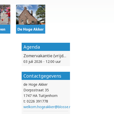
Agenda
Zomervakantie (vrijdag 3 juli vanaf 12:00 uur vrij)
03 juli 2026 - 12:00 uur
Contactgegevens
de Hoge Akker
Dorpsstraat 35
1747 HA Tuitjenhorn
t: 0226 391778
welkom.hogeakker@blosse.nl