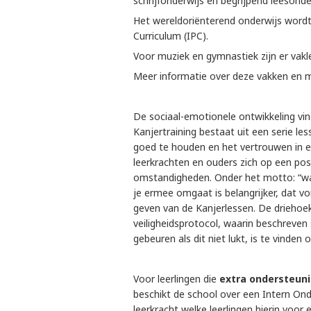
schrijfonderwijs en begrijpend leesonde
Het wereldoriënterend onderwijs wordt 
Curriculum (IPC).
Voor muziek en gymnastiek zijn er vak
Meer informatie over deze vakken en m
De sociaal-emotionele ontwikkeling vi
Kanjertraining bestaat uit een serie l
goed te houden en het vertrouwen in elk
leerkrachten en ouders zich op een posi
omstandigheden. Onder het motto: “wat
je ermee omgaat is belangrijker, dat vor
geven van de Kanjerlessen. De driehoek
veiligheidsprotocol, waarin beschreve
gebeuren als dit niet lukt, is te vinden 
Voor leerlingen die
extra ondersteun
beschikt de school over een Intern On
leerkracht welke leerlingen hierin voor