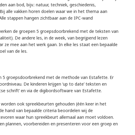
n aan bod, bijv.: natuur, techniek, geschiedenis,
 Bij alle vakken horen doelen waar we in het thema aan
 Alle stappen hangen zichtbaar aan de IPC-wand
werken de groepen 5 groepsdoorbrekend met de teksten van
iteit). De andere les, in de week, van begrijpend lezen
r ze mee aan het werk gaan. In elke les staat een bepaalde
oel van de les.
en 5 groepsdoorbrekend met de methode van Estafette. Er
ordniveau. De kinderen krijgen ‘up to date’ teksten en
 schrift’ en via de digibordsoftware van Estafette.
 worden ook spreekbeurten gehouden (één keer in het
e hand van bepaalde criteria beoordelen wij de
tevoren waar hun spreekbeurt allemaal aan moet voldoen.
leren plannen, voorbereiden en presenteren voor een groep en