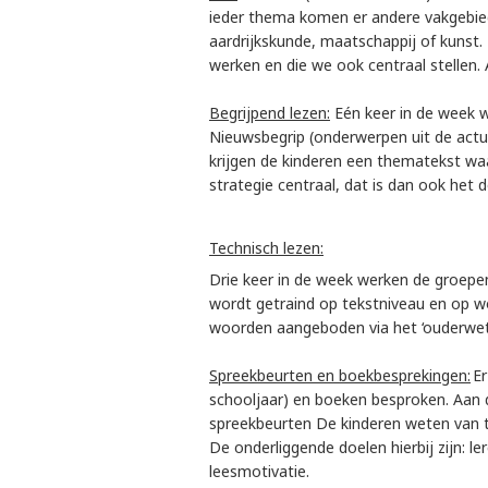
ieder thema komen er andere vakgebiede
aardrijkskunde, maatschappij of kunst.
werken en die we ook centraal stellen.
Begrijpend lezen:
Eén keer in de week 
Nieuwsbegrip (onderwerpen uit de actual
krijgen de kinderen een thematekst waa
strategie centraal, dat is dan ook het d
Technisch lezen:
Drie keer in de week werken de groep
wordt getraind op tekstniveau en op wo
woorden aangeboden via het ‘ouderwetse
Spreekbeurten en boekbesprekingen:
Er
schooljaar) en boeken besproken. Aan d
spreekbeurten De kinderen weten van 
De onderliggende doelen hierbij zijn: 
leesmotivatie.