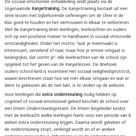
De sociaal-emotionele ontwikkeling vindt plaats via de
zogenaamde
Kanjertraining.
De Kanjertraining bestaat uit een
serie lessen met bijbehorende oefeningen om de sfeer in de
klas goed te houden en het vertrouwen in elkaar te verbeteren.
Met de Kanjertraining leren leerlingen, leerkrachten en ouders
zich op een positieve manier te handhaven in sociaal stressvolle
omstandigheden. Onder het motto: “wat je meemaakt is
interessant, vervelend of naar, maar hoe je ermee omgaat is
belangrijker, dat vormt je’’. Alle leerkrachten van de school zijn
opgeleid tot het geven van de Kanjerlessen. De driehoek
ouders-school-kind is essentieel Het sociaal veiligheidsprotocol,
waarin beschreven staat hoe we met elkaar omgaan en wat er
dient te gebeuren als dit niet lukt, is te vinden op de website.
Voor leerlingen die
extra ondersteuning
nodig hebben op
cognitief of sociaal-emotioneel gebied beschikt de school over
een Intern Ondersteuningsteam. De Intern Begeleider beslist
met de leerkracht welke leerlingen hierin voor een periode van 8
weken extra ondersteuning krijgen. Daarna wordt gekeken of
de ondersteuning stopt, verlengd wordt en of er andere