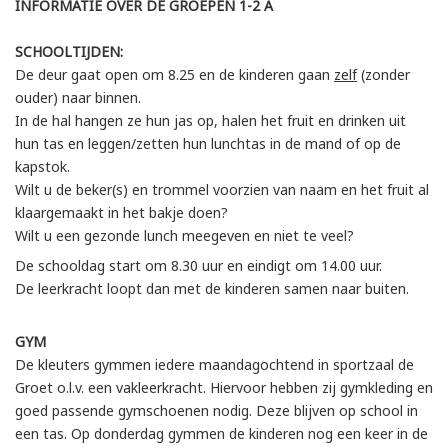
INFORMATIE OVER DE GROEPEN 1-2 A
SCHOOLTIJDEN:
De deur gaat open om 8.25 en de kinderen gaan
zelf
(zonder
ouder) naar binnen.
In de hal hangen ze hun jas op, halen het fruit en drinken uit
hun tas en leggen/zetten hun lunchtas in de mand of op de
kapstok.
Wilt u de beker(s) en trommel voorzien van naam en het fruit al
klaargemaakt in het bakje doen?
Wilt u een gezonde lunch meegeven en niet te veel?
De schooldag start om 8.30 uur en eindigt om 14.00 uur.
De leerkracht loopt dan met de kinderen samen naar buiten.
GYM
De kleuters gymmen iedere maandagochtend in sportzaal de
Groet o.l.v. een vakleerkracht. Hiervoor hebben zij gymkleding en
goed passende gymschoenen nodig. Deze blijven op school in
een tas. Op donderdag gymmen de kinderen nog een keer in de