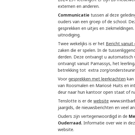
externen en anderen.
Communicatie
tussen al deze geledin
ouders van een groep of de school. Deze
gesprekken en uitjes en ziekmeldingen. 
uitnodiging.
Twee wekelijks is er het
Bericht vanuit 
zaken die er spelen. In de tussenligge
derden. Deze ontvangt u automatisch v
ontvangt vanuit Parnassys, het leerling
betrekking tot extra zorg/ondersteunin
Voor g
esprekken met leerkrachten
kan 
van Roosmalen en Mariosé Huits en inte
deur naar hun kantoor open staat of na
Tenslotte is er de
website
www.sintbarb
jaargids, de nieuwsberichten en veel an
Ouders zijn vertegenwoordigd in de
Me
Ouderraad.
Informatie over wie in deze
website.