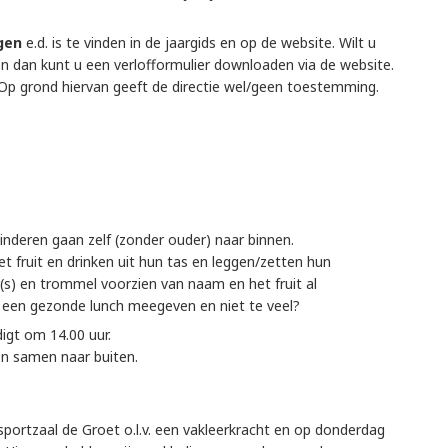
gen
e.d. is te vinden in de jaargids en op de website. Wilt u
n dan kunt u een verlofformulier downloaden via de website.
. Op grond hiervan geeft de directie wel/geen toestemming.
nderen gaan zelf (zonder ouder) naar binnen.
et fruit en drinken uit hun tas en leggen/zetten hun
r(s) en trommel voorzien van naam en het fruit al
u een gezonde lunch meegeven en niet te veel?
igt om 14.00 uur.
en samen naar buiten.
portzaal de Groet o.l.v. een vakleerkracht en op donderdag