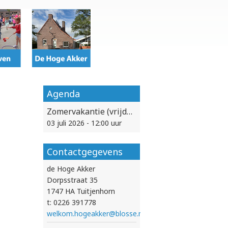
Agenda
Zomervakantie (vrijdag 3 juli vanaf 12:00 uur vrij)
03 juli 2026 - 12:00 uur
Contactgegevens
de Hoge Akker
Dorpsstraat 35
1747 HA Tuitjenhorn
t: 0226 391778
welkom.hogeakker@blosse.nl