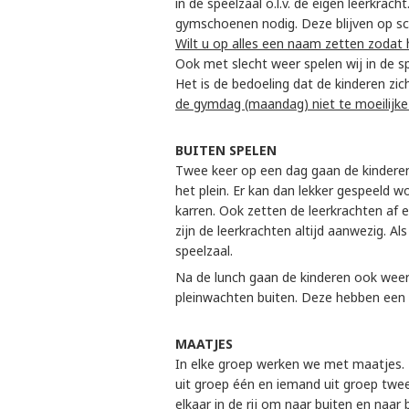
in de speelzaal o.l.v. de eigen leerkra
gymschoenen nodig. Deze blijven op sch
Wilt u op alles een naam zetten zodat h
Ook met slecht weer spelen wij in de 
Het is de bedoeling dat de kinderen zic
de gymdag (maandag) niet te moeilijke 
BUITEN SPELEN
Twee keer op een dag gaan de kinderen b
het plein. Er kan dan lekker gespeeld w
karren. Ook zetten de leerkrachten af 
zijn de leerkrachten altijd aanwezig. A
speelzaal.
Na de lunch gaan de kinderen ook weer 
pleinwachten buiten. Deze hebben een g
MAATJES
In elke groep werken we met maatjes.
uit groep één en iemand uit groep twe
elkaar in de rij om naar buiten en naar