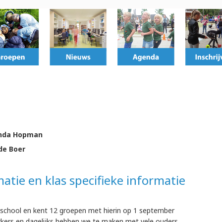
Linda Hopman
de Boer
tie en klas specifieke informatie
e school en kent 12 groepen met hierin op 1 september
rkers en dagelijks hebben we te maken met vele ouders,