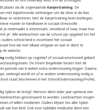
ethodes en ons onderwijs vindt u in de schoolgids.
ndt plaats via de zogenaamde
Kanjertraining.
De
essen met bijbehorende oefeningen om de sfeer in de klas
aar te verbeteren. Met de Kanjertraining leren leerlingen,
tieve manier te handhaven in sociaal stressvolle
 je meemaakt is interessant, vervelend of naar, maar hoe
mt je’’. Alle leerkrachten van de school zijn opgeleid tot het
 ouders-school-kind is essentieel Het sociaal
n staat hoe we met elkaar omgaan en wat er dient te
op de website.
ing
nodig hebben op cognitief of sociaal-emotioneel gebied
dersteuningsteam. De Intern Begeleider beslist met de
 een periode van 8 weken extra ondersteuning krijgen. Daarna
t, verlengd wordt en of er andere ondersteuning nodig is.
chool staat beschreven in het SchoolOndersteuningsProfiel,
ig tijdens de lestijd. Hiervoor dient ieder jaar opnieuw een
n leerkrachten geïnstrueerd te worden. Leerkrachten mogen
nnen of willen toedienen. Ouders blijven ten aller tijden
ik van hun kind. Ook voor tijdelijke medicatie dient een