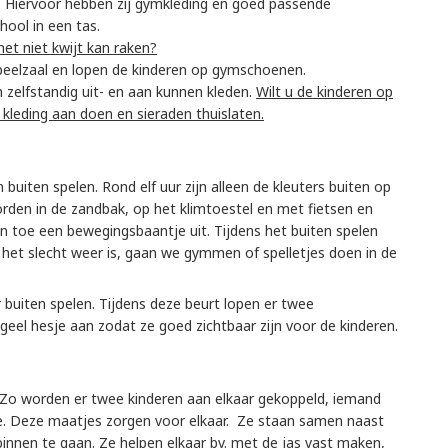
cht. Hiervoor hebben zij gymkleding en goed passende
ool in een tas.
et niet kwijt kan raken?
speelzaal en lopen de kinderen op gymschoenen.
h zelfstandig uit- en aan kunnen kleden.
Wilt u de kinderen op
kleding aan doen en sieraden thuislaten.
uiten spelen. Rond elf uur zijn alleen de kleuters buiten op
orden in de zandbak, op het klimtoestel en met fietsen en
en toe een bewegingsbaantje uit. Tijdens het buiten spelen
ls het slecht weer is, gaan we gymmen of spelletjes doen in de
buiten spelen. Tijdens deze beurt lopen er twee
eel hesje aan zodat ze goed zichtbaar zijn voor de kinderen.
 Zo worden er twee kinderen aan elkaar gekoppeld, iemand
e. Deze maatjes zorgen voor elkaar. Ze staan samen naast
 binnen te gaan. Ze helpen elkaar bv. met de jas vast maken,