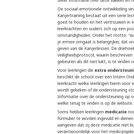
Meer informatie over deze vakken en m
De sociaal-emotionele ontwikkeling vi
Kanjertraining bestaat uit een serie l
goed te houden en het vertrouwen in elk
leerkrachten en ouders zich op een posi
omstandigheden. Onder het motto: “wat
je ermee omgaat is belangrijker, dat vor
geven van de Kanjerlessen. De driehoek
veiligheidsprotocol, waarin beschreve
gebeuren als dit niet lukt, is te vinden 
Voor leerlingen die
extra ondersteun
beschikt de school over een Intern On
leerkracht welke leerlingen hierin voor
wordt gekeken of de ondersteuning stop
Informatie over de ondersteuning op s
welke terug te vinden is op de website.
Soms hebben leerlingen
medicatie
nod
formulier te worden ingevuld en diene
aangeven dat zij deze medicatie niet ku
verantwoordelijk voor het medicijngebru