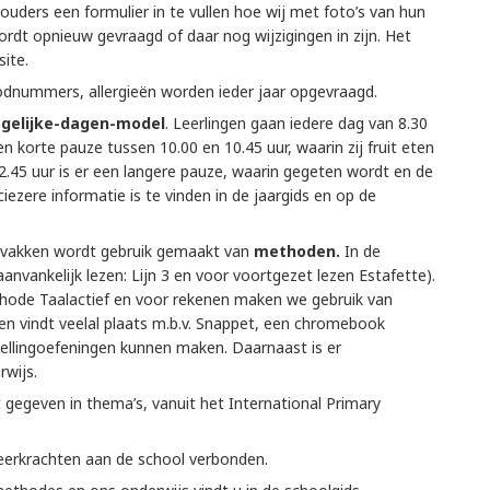
ouders een formulier in te vullen hoe wij met foto’s van hun
dt opnieuw gevraagd of daar nog wijzigingen in zijn. Het
ite.
dnummers, allergieën worden ieder jaar opgevraagd.
-gelijke-dagen-model
. Leerlingen gaan iedere dag van 8.30
en korte pauze tussen 10.00 en 10.45 uur, waarin zij fruit eten
2.45 uur is er een langere pauze, waarin gegeten wordt en de
iezere informatie is te vinden in de jaargids en op de
olvakken wordt gebruik gemaakt van
methoden.
In de
anvankelijk lezen: Lijn 3 en voor voortgezet lezen Estafette).
thode Taalactief en voor rekenen maken we gebruik van
en vindt veelal plaats m.b.v. Snappet, een chromebook
pellingoefeningen kunnen maken. Daarnaast is er
rwijs.
gegeven in thema’s, vanuit het International Primary
leerkrachten aan de school verbonden.