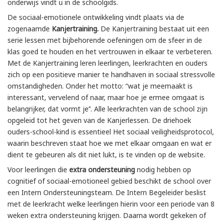
onderwijs vindt u in de schoolgids.
De sociaal-emotionele ontwikkeling vindt plaats via de
zogenaamde
Kanjertraining.
De Kanjertraining bestaat uit een
serie lessen met bijbehorende oefeningen om de sfeer in de
klas goed te houden en het vertrouwen in elkaar te verbeteren.
Met de Kanjertraining leren leerlingen, leerkrachten en ouders
zich op een positieve manier te handhaven in sociaal stressvolle
omstandigheden. Onder het motto: “wat je meemaakt is
interessant, vervelend of naar, maar hoe je ermee omgaat is
belangrijker, dat vormt je’’. Alle leerkrachten van de school zijn
opgeleid tot het geven van de Kanjerlessen. De driehoek
ouders-school-kind is essentieel Het sociaal veiligheidsprotocol,
waarin beschreven staat hoe we met elkaar omgaan en wat er
dient te gebeuren als dit niet lukt, is te vinden op de website.
Voor leerlingen die
extra ondersteuning
nodig hebben op
cognitief of sociaal-emotioneel gebied beschikt de school over
een Intern Ondersteuningsteam. De Intern Begeleider beslist
met de leerkracht welke leerlingen hierin voor een periode van 8
weken extra ondersteuning krijgen. Daarna wordt gekeken of