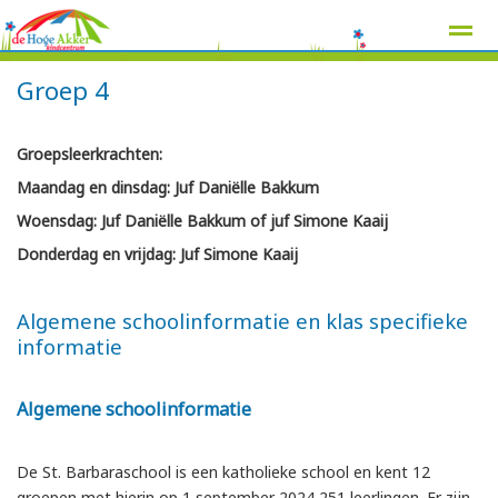
Groep 4
Groepsleerkrachten:
Home
Zoeken
Nieuws
Agenda
Pag
Maandag en dinsdag: Juf Daniëlle Bakkum
Woensdag: Juf Daniëlle Bakkum of juf Simone Kaaij
Donderdag en vrijdag: Juf Simone Kaaij
Algemene schoolinformatie en klas specifieke
informatie
Algemene schoolinformatie
De St. Barbaraschool is een katholieke school en kent 12
groepen met hierin op 1 september 2024 251 leerlingen. Er zijn