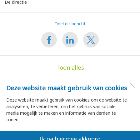
De directie
Deel dit bericht
Toon alles
Deze website maakt gebruik van cookies
de Hoge Akker
Dorpsstraat 35
Deze website maakt gebruik van cookies om de website te
1747 HA
Tuitjenhorn
analyseren, te verbeteren, om het gebruik van sociale
media mogelijk te maken en informatie van derden te
tonen.
Open desktopversie
Ik ga hiermee akkoord