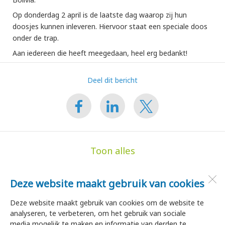
Op donderdag 2 april is de laatste dag waarop zij hun
doosjes kunnen inleveren. Hiervoor staat een speciale doos
onder de trap.
Aan iedereen die heeft meegedaan, heel erg bedankt!
Deel dit bericht
Toon alles
Deze website maakt gebruik van cookies
de Hoge Akker
Dorpsstraat 35
Deze website maakt gebruik van cookies om de website te
1747 HA
Tuitjenhorn
analyseren, te verbeteren, om het gebruik van sociale
media mogelijk te maken en informatie van derden te