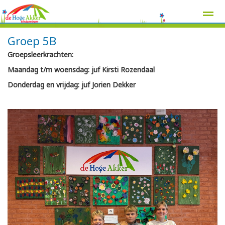
Groep 5B
Groepsleerkrachten:
Maandag t/m woensdag: juf Kirsti Rozendaal
Home
Zoeken
Nieuws
Agenda
Pag
Donderdag en vrijdag: juf Jorien Dekker