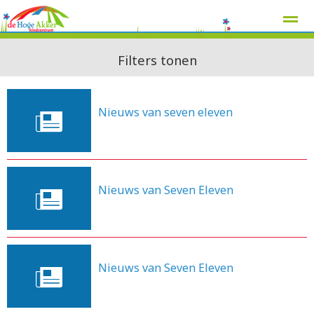
Filters tonen
Nieuws van seven eleven
Home
Zoeken
Nieuws
Agenda
Pag
3-11-2014
Nieuws van Seven Eleven
10-12-2013
Nieuws van Seven Eleven
25-11-2013