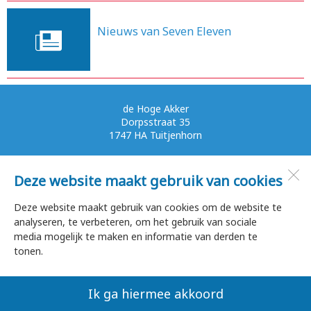
Nieuws van Seven Eleven
28-10-2013
de Hoge Akker
Dorpsstraat 35
1747 HA
Tuitjenhorn
Deze website maakt gebruik van cookies
Open desktopversie
Deze website maakt gebruik van cookies om de website te
analyseren, te verbeteren, om het gebruik van sociale
SdH Vormgeving |
Ziber DS4
media mogelijk te maken en informatie van derden te
tonen.
Ik ga hiermee akkoord