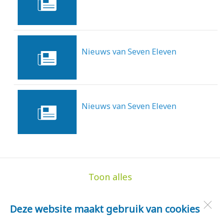
28-10-2013
Nieuws van Seven Eleven
14-10-2013
Nieuws van Seven Eleven
30-9-2013
Toon alles
Deze website maakt gebruik van cookies
de Hoge Akker