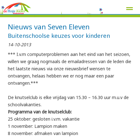
Nieuws van Seven Eleven
Buitenschoolse keuzes voor kinderen
14-10-2013
Home
Zoeken
Nieuws
Agenda
Pag
*** I.v.m computerproblemen aan het eind van het seizoen,
willen we graag nogmaals de emailadressen van de leden die
het laatste nieuws via onze nieuwsbrief wensen te
ontvangen, helaas hebben we er nog maar een paar
ontvangen.***
De knutselclub is elke vrijdag van 15.30 – 16.30 uur m.u.v de
schoolvakanties.
Programma van de knutselclub:
25 oktober: gesloten i.v.m. vakantie
1 november: Lampion maken
8 november: afmaken van lampion