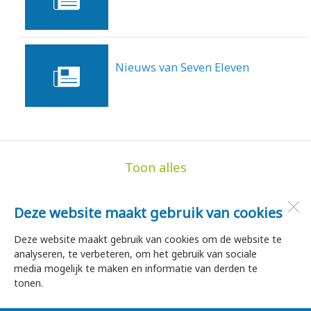
28-10-2013
Nieuws van Seven Eleven
30-9-2013
Toon alles
Deze website maakt gebruik van cookies
de Hoge Akker
Dorpsstraat 35
Deze website maakt gebruik van cookies om de website te
1747 HA
Tuitjenhorn
analyseren, te verbeteren, om het gebruik van sociale
media mogelijk te maken en informatie van derden te
tonen.
Open desktopversie