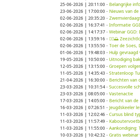
25-06-2026 | 20:11:00
-
Belangrijke in
23-06-2026 | 17:00:00
-
Nieuws van de 
02-06-2026 | 20:35:20
-
Zwemvierdaags
02-06-2026 | 16:37:41
-
Informatie GG
02-06-2026 | 14:17:37
-
Webinar GGD: D
02-06-2026 | 13:59:16
-
🚶‍♀️🌅 Zeezich
02-06-2026 | 13:55:50
-
Toer de Soes,
01-06-2026 | 19:48:03
-
Hulp gevraagd 
19-05-2026 | 10:50:00
-
Uitnodiging bak
12-05-2026 | 13:15:00
-
Groepen volgen
11-05-2026 | 14:35:43
-
Stratenloop Tu
21-04-2026 | 16:30:00
-
Berichten van d
23-03-2026 | 10:31:54
-
Succesvolle sc
23-03-2026 | 08:05:00
-
Vastenactie
17-03-2026 | 14:05:00
-
Bericht van de 
16-03-2026 | 07:26:51
-
Jeugdskeeler l
11-03-2026 | 12:02:46
-
Cursus blind t
11-03-2026 | 11:57:49
-
Kaboutervoetb
11-03-2026 | 11:55:00
-
Aankondiging:
10-03-2026 | 10:42:32
-
Gratis webinar