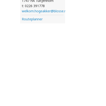
1747 HA Tuitjenhorn
t: 0226 391778
welkom.hogeakker@blosse.nl
Routeplanner