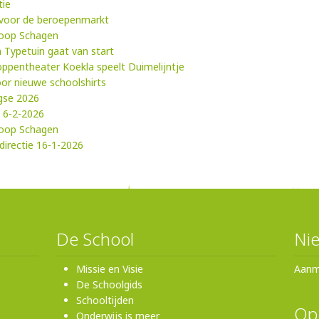
tie
 voor de beroepenmarkt
loop Schagen
 Typetuin gaat van start
Poppentheater Koekla speelt Duimelijntje
oor nieuwe schoolshirts
gse 2026
: 6-2-2026
loop Schagen
directie 16-1-2026
De School
Nie
Missie en Visie
Aanm
De Schoolgids
Schooltijden
Op
Onderwijs is meer