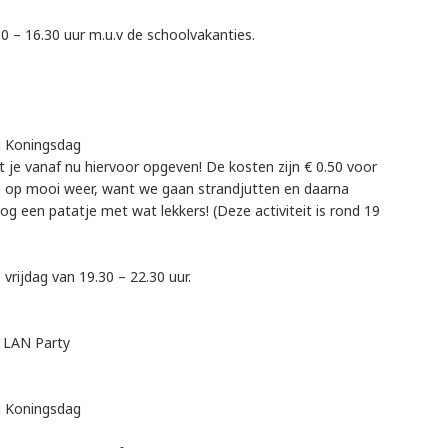
30 – 16.30 uur m.u.v de schoolvakanties.
nd Koningsdag
nt je vanaf nu hiervoor opgeven! De kosten zijn € 0.50 voor
en op mooi weer, want we gaan strandjutten en daarna
g een patatje met wat lekkers! (Deze activiteit is rond 19
 vrijdag van 19.30 – 22.30 uur.
n LAN Party
nd Koningsdag