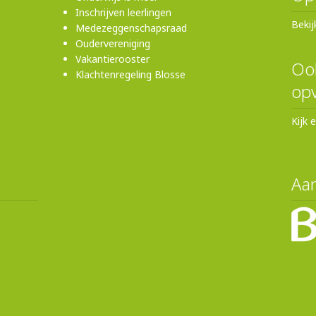
Inschrijven leerlingen
Bekij
Medezeggenschapsraad
Oudervereniging
Vakantierooster
Ook
Klachtenregeling Blosse
opv
Kijk 
Aan