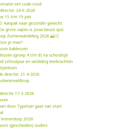
formatie ivm code rood
directie: 24-6-2026
e 15 t/m 19 juni
D: Aanpak naar gezonder gewicht
e grote vapen is jouw keuze quiz
tloop Zomerwandeling 2026 🌅🚶‍♂️
 Doe je mee?
voor baklessen
lessen (groep 4 t/m 8) na schooltijd
d schooljaar en verdeling leerkrachten
itjenhorn
e directie: 21-4-2026
holierenveldloop
directie 17-3-2026
essen
ypen door Typetuin gaat van start
al
 Timmerdorp 2026!
 voor (gescheiden) ouders