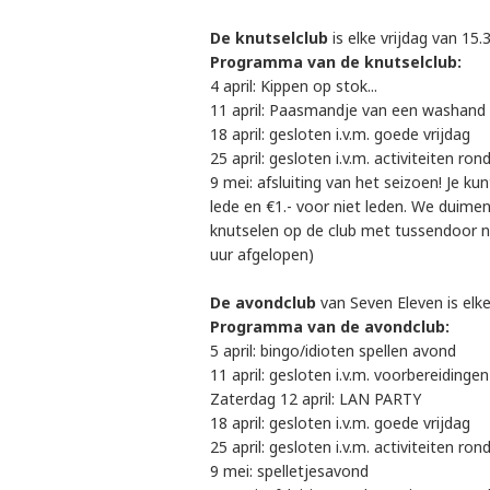
De knutselclub
is elke vrijdag van 15.
Programma van de knutselclub:
4 april: Kippen op stok...
11 april: Paasmandje van een washand
18 april: gesloten i.v.m. goede vrijdag
25 april: gesloten i.v.m. activiteiten ro
9 mei: afsluiting van het seizoen! Je ku
lede en €1.- voor niet leden. We duim
knutselen op de club met tussendoor no
uur afgelopen)
De avondclub
van Seven Eleven is elke
Programma van de avondclub:
5 april: bingo/idioten spellen avond
11 april: gesloten i.v.m. voorbereidinge
Zaterdag 12 april: LAN PARTY
18 april: gesloten i.v.m. goede vrijdag
25 april: gesloten i.v.m. activiteiten ro
9 mei: spelletjesavond