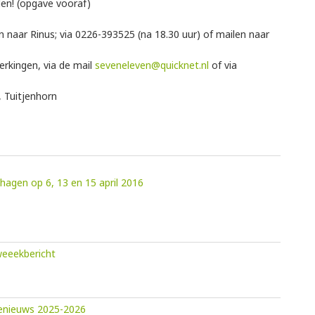
len! (opgave vooraf)
en naar Rinus; via 0226-393525 (na 18.30 uur) of mailen naar
erkingen, via de mail
seveneleven@quicknet.nl
of via
, Tuitjenhorn
hagen op 6, 13 en 15 april 2016
eeekbericht
ienieuws 2025-2026