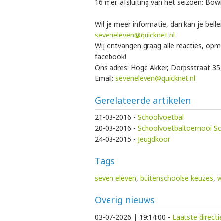
16 mei: afsluiting van het seizoen: Bow
Wil je meer informatie, dan kan je bell
seveneleven@quicknet.nl
Wij ontvangen graag alle reacties, opm
facebook!
Ons adres: Hoge Akker, Dorpsstraat 35
Email:
seveneleven@quicknet.nl
Gerelateerde artikelen
21-03-2016
-
Schoolvoetbal
20-03-2016
-
Schoolvoetbaltoernooi Sc
24-08-2015
-
Jeugdkoor
Tags
seven eleven
,
buitenschoolse keuzes
,
w
Overig nieuws
03-07-2026 | 19:14:00
-
Laatste direct