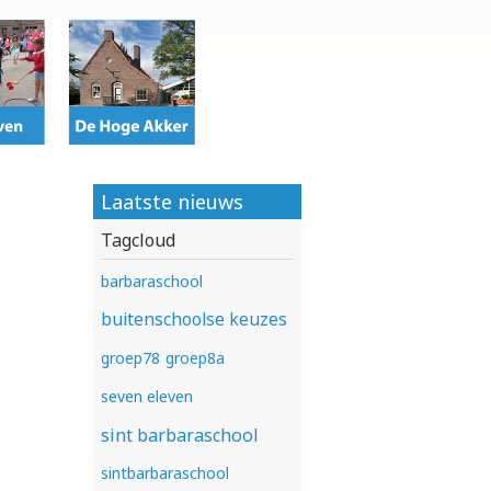
Laatste nieuws
Tagcloud
barbaraschool
buitenschoolse keuzes
groep78
groep8a
seven eleven
sint barbaraschool
sintbarbaraschool