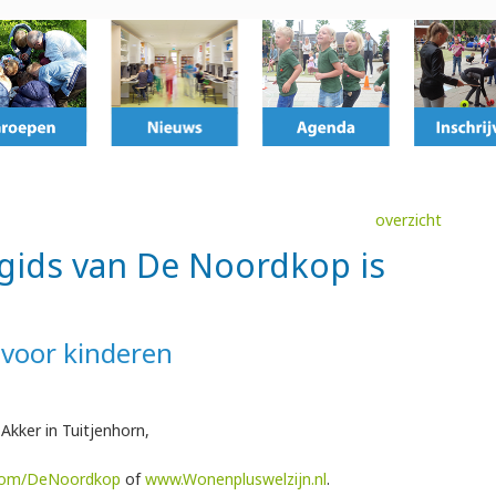
overzicht
gids van De Noordkop is
 voor kinderen
Akker in Tuitjenhorn,
com/DeNoordkop
of
www.Wonenpluswelzijn.nl
.