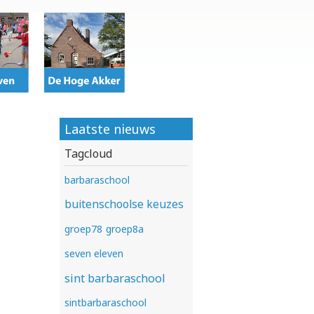
Laatste nieuws
Tagcloud
barbaraschool
buitenschoolse keuzes
groep78
groep8a
seven eleven
sint barbaraschool
sintbarbaraschool