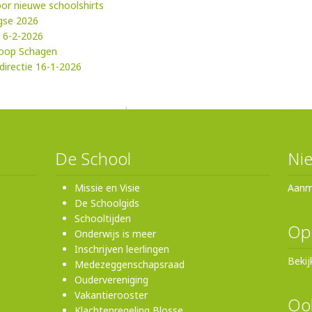
oor nieuwe schoolshirts
gse 2026
: 6-2-2026
loop Schagen
directie 16-1-2026
De School
Nie
Missie en Visie
Aanm
De Schoolgids
Schooltijden
Op
Onderwijs is meer
Inschrijven leerlingen
Bekij
Medezeggenschapsraad
Oudervereniging
Vakantierooster
Ook
Klachtenregeling Blosse