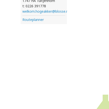
1747 HA Tuitjenhorn
t: 0226 391778
welkom.hogeakker@blosse.nl
Routeplanner