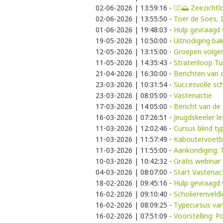
02-06-2026 | 13:59:16
-
🚶‍♀️🌅 Zeezich
02-06-2026 | 13:55:50
-
Toer de Soes,
01-06-2026 | 19:48:03
-
Hulp gevraagd 
19-05-2026 | 10:50:00
-
Uitnodiging bak
12-05-2026 | 13:15:00
-
Groepen volgen
11-05-2026 | 14:35:43
-
Stratenloop Tu
21-04-2026 | 16:30:00
-
Berichten van d
23-03-2026 | 10:31:54
-
Succesvolle sc
23-03-2026 | 08:05:00
-
Vastenactie
17-03-2026 | 14:05:00
-
Bericht van de 
16-03-2026 | 07:26:51
-
Jeugdskeeler l
11-03-2026 | 12:02:46
-
Cursus blind t
11-03-2026 | 11:57:49
-
Kaboutervoetb
11-03-2026 | 11:55:00
-
Aankondiging:
10-03-2026 | 10:42:32
-
Gratis webinar
04-03-2026 | 08:07:00
-
Start Vastenac
18-02-2026 | 09:45:16
-
Hulp gevraagd
16-02-2026 | 09:10:40
-
Scholierenveld
16-02-2026 | 08:09:25
-
Typecursus van
16-02-2026 | 07:51:09
-
Voorstelling: 