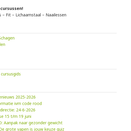
cursussen!
 – Fit – Lichaamstaal – Naailessen
 Schagen
den
cursusgids
ienieuws 2025-2026
formatie ivm code rood
directie: 24-6-2026
e 15 t/m 19 juni
D: Aanpak naar gezonder gewicht
e grote vapen is jouw keuze quiz