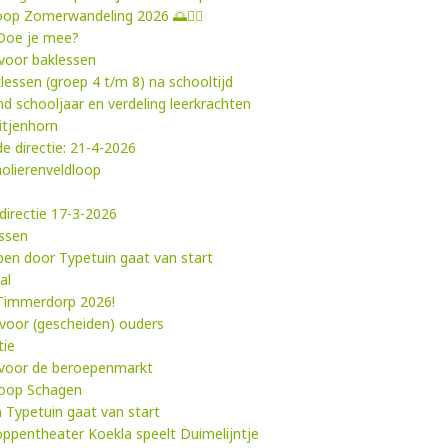
tloop Zomerwandeling 2026 🌅🚶‍♂️
 Doe je mee?
voor baklessen
lessen (groep 4 t/m 8) na schooltijd
d schooljaar en verdeling leerkrachten
itjenhorn
e directie: 21-4-2026
holierenveldloop
directie 17-3-2026
essen
ypen door Typetuin gaat van start
al
 Timmerdorp 2026!
 voor (gescheiden) ouders
tie
 voor de beroepenmarkt
loop Schagen
 Typetuin gaat van start
Poppentheater Koekla speelt Duimelijntje