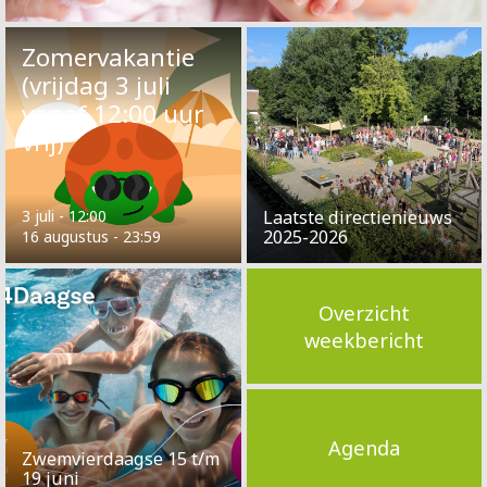
Zomervakantie
(vrijdag 3 juli
vanaf 12:00 uur
vrij)
3 juli - 12:00
Laatste directienieuws
2025-2026
16 augustus - 23:59
Overzicht
weekbericht
Agenda
Zwemvierdaagse 15 t/m
19 juni