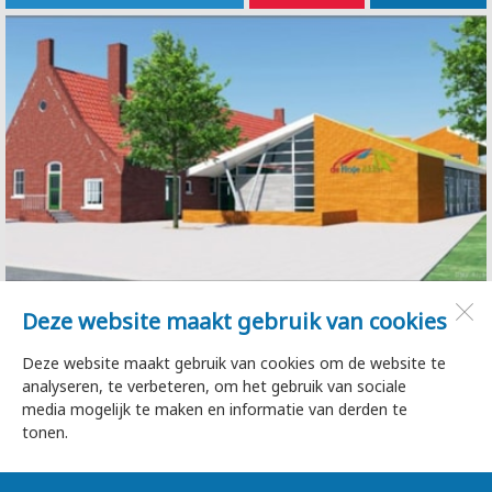
Deze website maakt gebruik van cookies
de Hoge Akker
Dorpsstraat 35
Deze website maakt gebruik van cookies om de website te
1747 HA
Tuitjenhorn
analyseren, te verbeteren, om het gebruik van sociale
media mogelijk te maken en informatie van derden te
tonen.
Open desktopversie