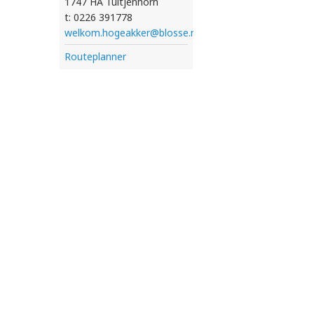
1747 HA Tuitjenhorn
t: 0226 391778
welkom.hogeakker@blosse.nl
Routeplanner