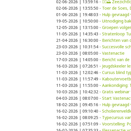
02-06-2026 | 13:59:16
-
🚶‍♀️🌅 Zeezich
02-06-2026 | 13:55:50
-
Toer de Soes,
01-06-2026 | 19:48:03
-
Hulp gevraagd 
19-05-2026 | 10:50:00
-
Uitnodiging bak
12-05-2026 | 13:15:00
-
Groepen volgen
11-05-2026 | 14:35:43
-
Stratenloop Tu
21-04-2026 | 16:30:00
-
Berichten van d
23-03-2026 | 10:31:54
-
Succesvolle sc
23-03-2026 | 08:05:00
-
Vastenactie
17-03-2026 | 14:05:00
-
Bericht van de 
16-03-2026 | 07:26:51
-
Jeugdskeeler l
11-03-2026 | 12:02:46
-
Cursus blind t
11-03-2026 | 11:57:49
-
Kaboutervoetb
11-03-2026 | 11:55:00
-
Aankondiging:
10-03-2026 | 10:42:32
-
Gratis webinar
04-03-2026 | 08:07:00
-
Start Vastenac
18-02-2026 | 09:45:16
-
Hulp gevraagd
16-02-2026 | 09:10:40
-
Scholierenveld
16-02-2026 | 08:09:25
-
Typecursus van
16-02-2026 | 07:51:09
-
Voorstelling: 
16-02-2026 | 07:35:33
-
Flessenactie v