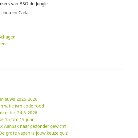
erkers van BSO de Jungle
 Linda en Carla
 Schagen
den
ienieuws 2025-2026
formatie ivm code rood
directie: 24-6-2026
e 15 t/m 19 juni
D: Aanpak naar gezonder gewicht
e grote vapen is jouw keuze quiz