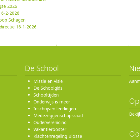
gse 2026
: 6-2-2026
loop Schagen
directie 16-1-2026
De School
Nie
Missie en Visie
Aanm
De Schoolgids
Schooltijden
Op
Onderwijs is meer
Inschrijven leerlingen
Bekij
Medezeggenschapsraad
Oudervereniging
Vakantierooster
Ook
Klachtenregeling Blosse