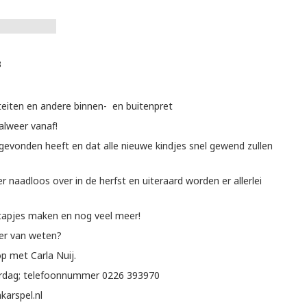
3
iteiten en andere binnen- en buitenpret
alweer vanaf!
gevonden heeft en dat alle nieuwe kindjes snel gewend zullen
 naadloos over in de herfst en uiteraard worden er allerlei
stapjes maken en nog veel meer!
eer van weten?
p met Carla Nuij.
erdag; telefoonnummer 0226 393970
karspel.nl