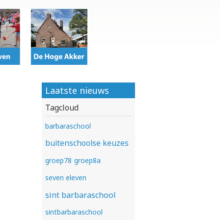
Laatste nieuws
Tagcloud
barbaraschool
buitenschoolse keuzes
groep78
groep8a
seven eleven
sint barbaraschool
sintbarbaraschool