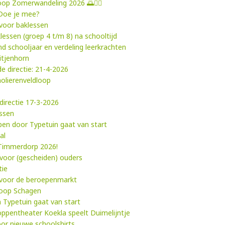
tloop Zomerwandeling 2026 🌅🚶‍♂️
 Doe je mee?
voor baklessen
lessen (groep 4 t/m 8) na schooltijd
d schooljaar en verdeling leerkrachten
itjenhorn
e directie: 21-4-2026
holierenveldloop
directie 17-3-2026
essen
ypen door Typetuin gaat van start
al
 Timmerdorp 2026!
 voor (gescheiden) ouders
tie
 voor de beroepenmarkt
loop Schagen
 Typetuin gaat van start
Poppentheater Koekla speelt Duimelijntje
oor nieuwe schoolshirts