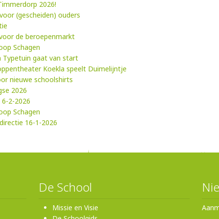
 Timmerdorp 2026!
 voor (gescheiden) ouders
tie
 voor de beroepenmarkt
loop Schagen
 Typetuin gaat van start
Poppentheater Koekla speelt Duimelijntje
oor nieuwe schoolshirts
gse 2026
: 6-2-2026
loop Schagen
directie 16-1-2026
De School
Nie
Missie en Visie
Aanm
De Schoolgids