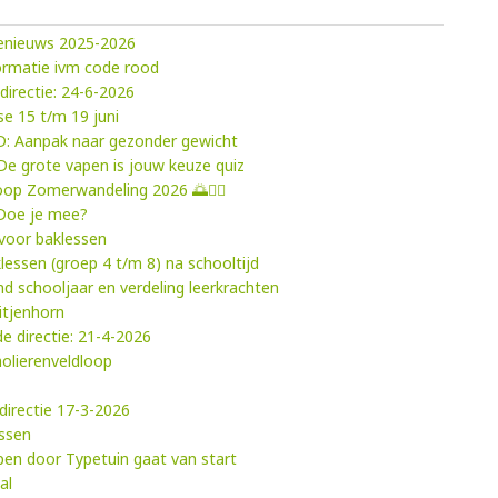
ienieuws 2025-2026
formatie ivm code rood
directie: 24-6-2026
e 15 t/m 19 juni
D: Aanpak naar gezonder gewicht
e grote vapen is jouw keuze quiz
tloop Zomerwandeling 2026 🌅🚶‍♂️
 Doe je mee?
voor baklessen
lessen (groep 4 t/m 8) na schooltijd
d schooljaar en verdeling leerkrachten
itjenhorn
e directie: 21-4-2026
holierenveldloop
directie 17-3-2026
essen
ypen door Typetuin gaat van start
al