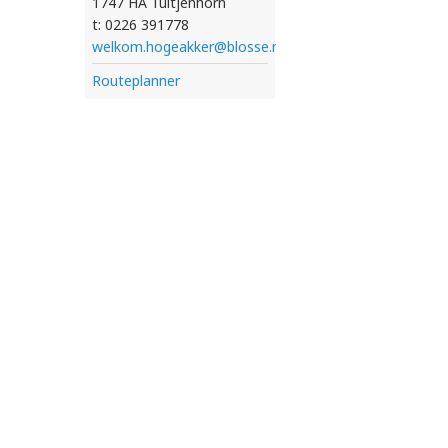
1747 HA Tuitjenhorn
t: 0226 391778
welkom.hogeakker@blosse.nl
Routeplanner