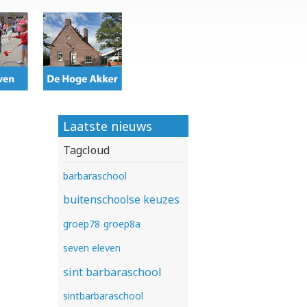
Laatste nieuws
Tagcloud
barbaraschool
buitenschoolse keuzes
groep78
groep8a
seven eleven
sint barbaraschool
sintbarbaraschool