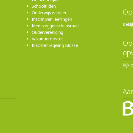
Schooltijden
Op
Onderwijs is meer
Inschrijven leerlingen
Bekij
Medezeggenschapsraad
Oudervereniging
Vakantierooster
Ook
Klachtenregeling Blosse
opv
Kijk 
Aan