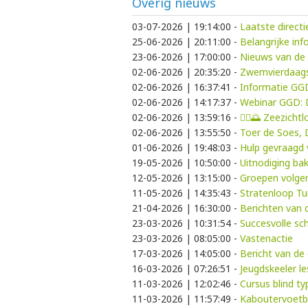
Overig nieuws
03-07-2026 | 19:14:00
-
Laatste direct
25-06-2026 | 20:11:00
-
Belangrijke in
23-06-2026 | 17:00:00
-
Nieuws van de 
02-06-2026 | 20:35:20
-
Zwemvierdaags
02-06-2026 | 16:37:41
-
Informatie GG
02-06-2026 | 14:17:37
-
Webinar GGD: D
02-06-2026 | 13:59:16
-
🚶‍♀️🌅 Zeezich
02-06-2026 | 13:55:50
-
Toer de Soes,
01-06-2026 | 19:48:03
-
Hulp gevraagd 
19-05-2026 | 10:50:00
-
Uitnodiging bak
12-05-2026 | 13:15:00
-
Groepen volgen
11-05-2026 | 14:35:43
-
Stratenloop Tu
21-04-2026 | 16:30:00
-
Berichten van d
23-03-2026 | 10:31:54
-
Succesvolle sc
23-03-2026 | 08:05:00
-
Vastenactie
17-03-2026 | 14:05:00
-
Bericht van de 
16-03-2026 | 07:26:51
-
Jeugdskeeler l
11-03-2026 | 12:02:46
-
Cursus blind t
11-03-2026 | 11:57:49
-
Kaboutervoetb